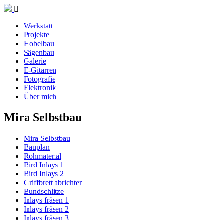
Werkstatt
Projekte
Hobelbau
Sägenbau
Galerie
E-Gitarren
Fotografie
Elektronik
Über mich
Mira Selbstbau
Mira Selbstbau
Bauplan
Rohmaterial
Bird Inlays 1
Bird Inlays 2
Griffbrett abrichten
Bundschlitze
Inlays fräsen 1
Inlays fräsen 2
Inlays fräsen 3