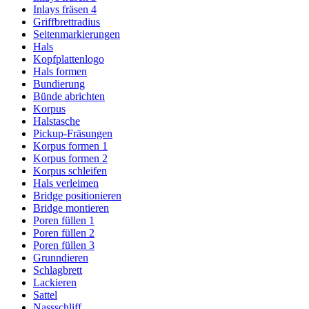
Inlays fräsen 4
Griffbrettradius
Seitenmarkierungen
Hals
Kopfplattenlogo
Hals formen
Bundierung
Bünde abrichten
Korpus
Halstasche
Pickup-Fräsungen
Korpus formen 1
Korpus formen 2
Korpus schleifen
Hals verleimen
Bridge positionieren
Bridge montieren
Poren füllen 1
Poren füllen 2
Poren füllen 3
Grunndieren
Schlagbrett
Lackieren
Sattel
Nassschliff