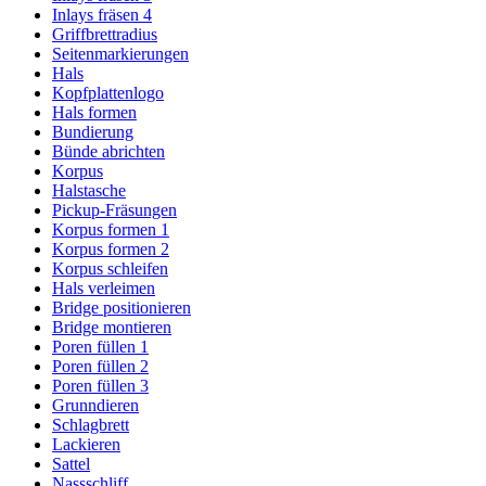
Inlays fräsen 4
Griffbrettradius
Seitenmarkierungen
Hals
Kopfplattenlogo
Hals formen
Bundierung
Bünde abrichten
Korpus
Halstasche
Pickup-Fräsungen
Korpus formen 1
Korpus formen 2
Korpus schleifen
Hals verleimen
Bridge positionieren
Bridge montieren
Poren füllen 1
Poren füllen 2
Poren füllen 3
Grunndieren
Schlagbrett
Lackieren
Sattel
Nassschliff