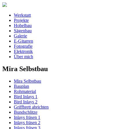
Werkstatt
Projekte
Hobelbau
Sägenbau
Galerie
E-Gitarren
Fotografie
Elektronik
Über mich
Mira Selbstbau
Mira Selbstbau
Bauplan
Rohmaterial
Bird Inlays 1
Bird Inlays 2
Griffbrett abrichten
Bundschlitze
Inlays fräsen 1
Inlays fräsen 2
Inlays fräsen 3