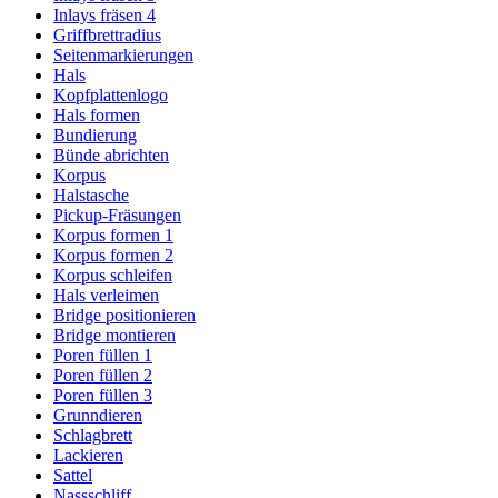
Inlays fräsen 4
Griffbrettradius
Seitenmarkierungen
Hals
Kopfplattenlogo
Hals formen
Bundierung
Bünde abrichten
Korpus
Halstasche
Pickup-Fräsungen
Korpus formen 1
Korpus formen 2
Korpus schleifen
Hals verleimen
Bridge positionieren
Bridge montieren
Poren füllen 1
Poren füllen 2
Poren füllen 3
Grunndieren
Schlagbrett
Lackieren
Sattel
Nassschliff