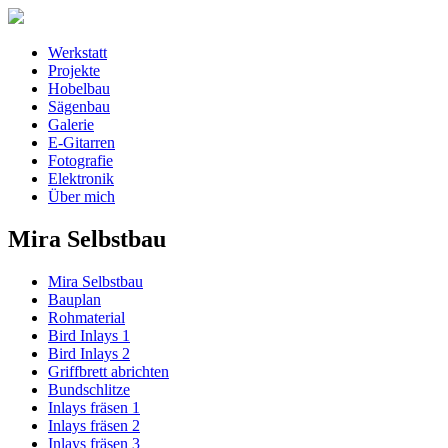
Werkstatt
Projekte
Hobelbau
Sägenbau
Galerie
E-Gitarren
Fotografie
Elektronik
Über mich
Mira Selbstbau
Mira Selbstbau
Bauplan
Rohmaterial
Bird Inlays 1
Bird Inlays 2
Griffbrett abrichten
Bundschlitze
Inlays fräsen 1
Inlays fräsen 2
Inlays fräsen 3