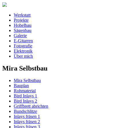
Werkstatt
Projekte
Hobelbau
Sägenbau
Galerie
E-Gitarren
Fotografie
Elektronik
Über mich
Mira Selbstbau
Mira Selbstbau
Bauplan
Rohmaterial
Bird Inlays 1
Bird Inlays 2
Griffbrett abrichten
Bundschlitze
Inlays fräsen 1
Inlays fräsen 2
Inlays fräsen 3