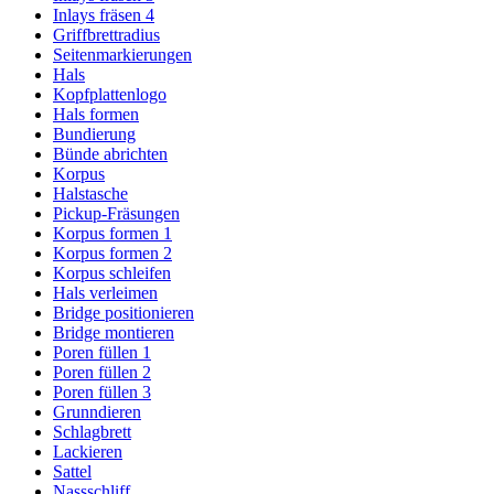
Inlays fräsen 4
Griffbrettradius
Seitenmarkierungen
Hals
Kopfplattenlogo
Hals formen
Bundierung
Bünde abrichten
Korpus
Halstasche
Pickup-Fräsungen
Korpus formen 1
Korpus formen 2
Korpus schleifen
Hals verleimen
Bridge positionieren
Bridge montieren
Poren füllen 1
Poren füllen 2
Poren füllen 3
Grunndieren
Schlagbrett
Lackieren
Sattel
Nassschliff