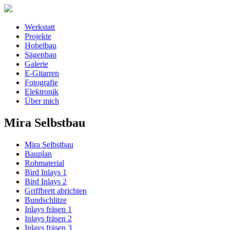
Werkstatt
Projekte
Hobelbau
Sägenbau
Galerie
E-Gitarren
Fotografie
Elektronik
Über mich
Mira Selbstbau
Mira Selbstbau
Bauplan
Rohmaterial
Bird Inlays 1
Bird Inlays 2
Griffbrett abrichten
Bundschlitze
Inlays fräsen 1
Inlays fräsen 2
Inlays fräsen 3