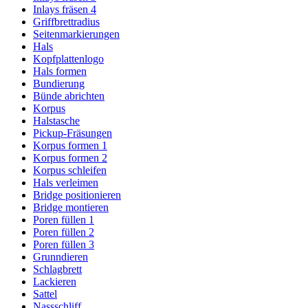
Inlays fräsen 4
Griffbrettradius
Seitenmarkierungen
Hals
Kopfplattenlogo
Hals formen
Bundierung
Bünde abrichten
Korpus
Halstasche
Pickup-Fräsungen
Korpus formen 1
Korpus formen 2
Korpus schleifen
Hals verleimen
Bridge positionieren
Bridge montieren
Poren füllen 1
Poren füllen 2
Poren füllen 3
Grunndieren
Schlagbrett
Lackieren
Sattel
Nassschliff