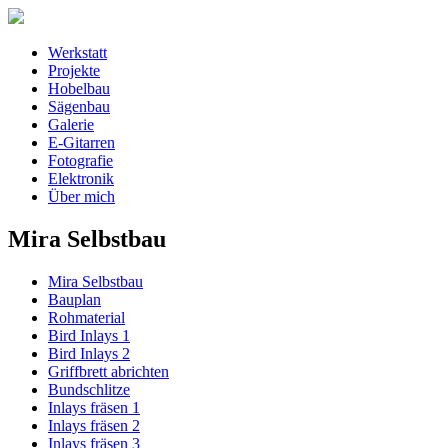
Werkstatt
Projekte
Hobelbau
Sägenbau
Galerie
E-Gitarren
Fotografie
Elektronik
Über mich
Mira Selbstbau
Mira Selbstbau
Bauplan
Rohmaterial
Bird Inlays 1
Bird Inlays 2
Griffbrett abrichten
Bundschlitze
Inlays fräsen 1
Inlays fräsen 2
Inlays fräsen 3