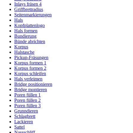
Inlays fräsen 4
Griffbrettradius
Seitenmarkierungen
Hals
Kopfplattenlogo
Hals formen
Bundierung
Bünde abrichten
Korpus
Halstasche
Pickup-Fräsungen
Korpus formen 1
Korpus formen 2
Korpus schleifen
Hals verleimen
Bridge positionieren
Bridge montieren
Poren füllen 1
Poren füllen 2
Poren füllen 3
Grunndieren
Schlagbrett
Lackieren
Sattel
Nassschliff