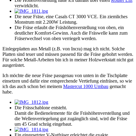
Die Höhenverstellung hatte ich damals über einen
Router Lift
verwirklicht.
Die neue Fräse, eine Casals CT 3000 VCE. Ein ziemliches
Monstrum mit 2.200W Leistung.
Die Fräse erlaubt die Fräshöhenverstellung von oben, ein
deutlicher Komfort-Gewinn. Auch die Fräswelle kann zum
Fräserwechsel von oben verriegelt werden.
Einlegeplatten aus Metall (z.B. von Incra) mag ich nicht. Solche
Platten sind teuer und müssen passend für die Fräse gebohrt werden.
Für solche Metall-Arbeiten bin ich in meiner Holzwerkstatt nicht gut
ausgerüstet.
Ich möchte die neue Fräse passgenau von unten in die Tischplatte
einsetzen und dafür eine entsprechende Vertiefung einfräsen, so wie
ich das auch schon bei meinem
Mastercut 1000 Umbau
gemacht
habe.
Die Frässchablone entsteht.
Damit die Bedienelemente für die Fräshöhenverstellung und
die Wellenverriegelung gut zugänglich sind, wird die Fräse
um 45 Grad schräg eingebaut.
Ein eingesetzter V-Nutfräser erleichtet die exakte