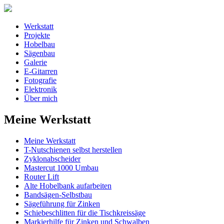
Werkstatt
Projekte
Hobelbau
Sägenbau
Galerie
E-Gitarren
Fotografie
Elektronik
Über mich
Meine Werkstatt
Meine Werkstatt
T-Nutschienen selbst herstellen
Zyklonabscheider
Mastercut 1000 Umbau
Router Lift
Alte Hobelbank aufarbeiten
Bandsägen-Selbstbau
Sägeführung für Zinken
Schiebeschlitten für die Tischkreissäge
Markierhilfe für Zinken und Schwalben