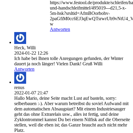
https://www.festool.de/produkte/schleifen/ha
und-handschleifmittel/495019---d21,5-x-
5m-hsk?srsltid=AfmBOorbohv-
2paGfiM0cc6EJ3qEwQTsrwrUb9vNtU4_Vj
w
Antworten
Heck, Willi
2024-01-22 12:26
Ich habe bei Ihnen tolle Anregungen gefunden, der Winter
dauert ja noch länger! Vielen Dank! Gruß Willi
Antworten
renus
2022-01-07 21:47
Hallo Mario, deine Seite macht Lust auf basteln, sorry:
selberbauen :-). Aber warum betreibst du soviel Aufwand mit
dem automatischen Absaugstart? Mit einem Industriesauger
geht das ohne Extrarelais usw., alles ist fertig, und deine
Zyklontrommel kannst Du bei einem Nilfisk auf die Oberseite
stellen, weil die eben ist; das Ganze braucht auch nicht mehr
Platz.