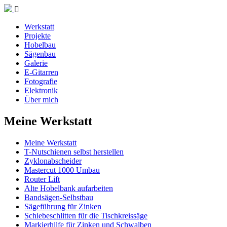
Werkstatt
Projekte
Hobelbau
Sägenbau
Galerie
E-Gitarren
Fotografie
Elektronik
Über mich
Meine Werkstatt
Meine Werkstatt
T-Nutschienen selbst herstellen
Zyklonabscheider
Mastercut 1000 Umbau
Router Lift
Alte Hobelbank aufarbeiten
Bandsägen-Selbstbau
Sägeführung für Zinken
Schiebeschlitten für die Tischkreissäge
Markierhilfe für Zinken und Schwalben