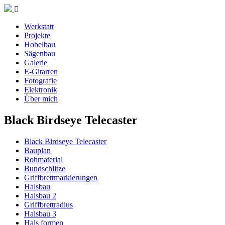
Werkstatt
Projekte
Hobelbau
Sägenbau
Galerie
E-Gitarren
Fotografie
Elektronik
Über mich
Black Birdseye Telecaster
Black Birdseye Telecaster
Bauplan
Rohmaterial
Bundschlitze
Griffbrettmarkierungen
Halsbau
Halsbau 2
Griffbrettradius
Halsbau 3
Hals formen