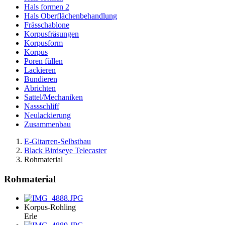
Hals formen 2
Hals Oberflächenbehandlung
Frässchablone
Korpusfräsungen
Korpusform
Korpus
Poren füllen
Lackieren
Bundieren
Abrichten
Sattel/Mechaniken
Nassschliff
Neulackierung
Zusammenbau
E-Gitarren-Selbstbau
Black Birdseye Telecaster
Rohmaterial
Rohmaterial
Korpus-Rohling
Erle