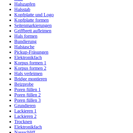
Halszapfen
Halsstab
Kopfplatte und Logo
Kopfplatte formen
Seitenmarkierungen
Griffbrett aufleimen
Hals formen
Bundierung
Halstasche
Pickup-Fräsungen
Elektronikfach
Korpus formen 1
Korpus formen 2
Hals verleimen
Bridge montieren
Beizprobe
Poren füllen 1
Poren füllen 2
Poren füllen 3
Grundieren
Lackieren 1
Lackieren 2
Trocknen
Elektronikfach
Nassschliff